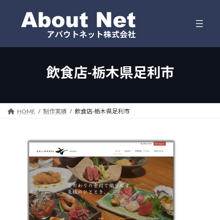
コ
ナ
ン
ビ
テ
ゲ
ン
ー
ツ
シ
へ
ョ
ス
ン
飲食店-栃木県足利市
キ
に
ッ
移
プ
動
HOME
制作実績
飲食店-栃木県足利市