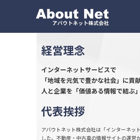
コ
ナ
HOME
企業情報
ン
ビ
テ
ゲ
ン
ー
ツ
シ
へ
ョ
経営理念
ス
ン
キ
に
ッ
移
インターネットサービスで
プ
動
「地域を元気で豊かな社会」に貢
人と企業を「価値ある情報で結ぶ
代表挨拶
アバウトネット株式会社は「インターネット
した。不動産・中古車の情報サイトの運営