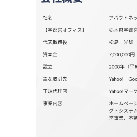
社名
アバウトネ
【宇都宮オフィス】
栃木県宇都宮市
代表取締役
松島 光雄
資本金
7,000,000円
設立
2008年（平
主な取引先
Yahoo! G
正規代理店
Yahoo!
事業内容
ホームペー
グ・システム
営事業、不