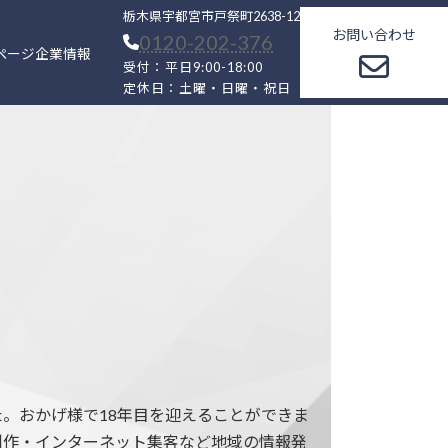
栃木県宇都宮市戸祭町2638-12
グ
お問い合わせ
0120-202-376
ル
ページ
企業情報
ー
受付：平日9:00-18:00
定休日：土曜・日曜・祝日
プ
リ
ン
ク
。おかげ様で18年目を迎えることができま
制作・インターネット集客など地域の情報発